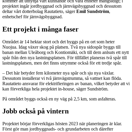
kommer att utnyttja vårt kunnande och våra enheter mångsidigt; i
projektet ingår jordbyggnad och järnvägsbyggnad och dessutom
deltar vårt dotterbolag Rautatieto, säger
Emil Sundström
,
enhetschef för järnvägsbyggnad.
Ett projekt i många faser
Området är 14 hektar stort och det byggs på en ort som heter
Nuojua. Idag växer skog på platsen. Två nya sidospår byggs till
banan mellan Uleåborg och Kontiomäki, och till dem anlsuts ett nytt
spår från den nya lastningsplatsen. För tillfället planeras två spår till
lastningsplatsen, men det finns utrymme också för ett tredje spår.
– Det här betyder fem kilometer nya spår och sju nya växlar.
Dessutom installerar vi två järnvägstrumma, så vattnet kan flöda.
Rautatieto ansvarar för elektrifieringen av banan, vilket betyder att vi
kan förverkliga hela projektet in-house, säger Sundström.
På området byggs också en ny väg på 2,5 km, som asfalteras.
Jobb också på vintern
Projektet börjar förverkligas hösten 2023 när planeringen är klar.
Först gör man jordbyggnads- och grundarbeten och därefter