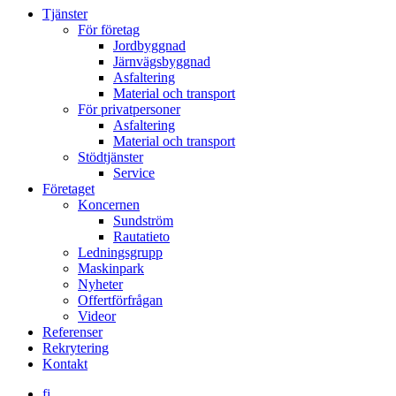
Tjänster
För företag
Jordbyggnad
Järnvägsbyggnad
Asfaltering
Material och transport
För privatpersoner
Asfaltering
Material och transport
Stödtjänster
Service
Företaget
Koncernen
Sundström
Rautatieto
Ledningsgrupp
Maskinpark
Nyheter
Offertförfrågan
Videor
Referenser
Rekrytering
Kontakt
fi