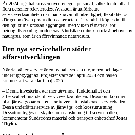
År 2024 togs bältkrossen över av egen personal, vilket ledde till att
flera personer rekryterades. Avsikten är att förbättra
serviceverksamheten där man strävar till tidsenlighet, flexibilitet och
därigenom även produktionssäkerheten. En vindsikt köptes in till
den hjulburna krossanläggningen, med vilken råmaterial för
betongtillverkning produceras. Vindsikten minskar också behovet av
naturgrus, som är en försvinnande naturresurs.
Den nya servicehallen stöder
affärsutvecklingen
När det gäller service är en ny hall, sociala utrymmen och lager
under uppbyggnad. Projektet startade i april 2024 och hallen
kommer att vara klar i maj 2025.
– Denna investering ger mer utrymme, funktionalitet och
arbetsvälbefinnande till serviceverksamheten. Dessutom kommer
bl.a. järnvägsspår och en stor travers att installeras i servicehallen.
Dessa underlättar service av järnvägs- och krossutrustning.
Dessutom byggs ett skyddsrum i anslutning till servicehallen,
kommenterar Sundströms material och transport enhetschef
Jonas
Thylin
.