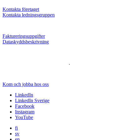
Kontakta företaget
Kontakta ledningsgruppen
Faktureringsuppgifter
Dataskyddsbeskrivning
.
Kom och jobba hos oss
LinkedIn
LinkedIn Sverige
Facebook
Instagram
YouTube
fi
sv
en