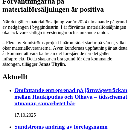
Förväntningarna på
materialförsäljningen är positiva
När det gäller materialförsäljning var år 2024 utmanande på grund
av nedgången i byggindustrin. I år förväntas materialförsäljningen
öka tack vare statliga investeringar och sjunkande räntor.
– Flera av Sundströms projekt i närområdet startar på våren, vilket
ökar materialleveranserna. Även kundernas uppfattning är att detta
år kommer att vara bättre än det föregående när det gäller
infraprojekt. Detta skapar en bra grund för den kommande
säsongen, tillägger
Jonas Thylin
.
Aktuellt
Omfattande entreprenad på järnvägssträckan
mellan Haukipudas och Olhava – tidsschemat
utmanar, samarbetet bär
17.10.2025
Sundströms ändring av företagsnamn