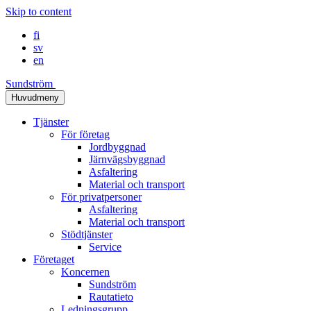
Skip to content
fi
sv
en
Sundström
Huvudmeny
Tjänster
För företag
Jordbyggnad
Järnvägsbyggnad
Asfaltering
Material och transport
För privatpersoner
Asfaltering
Material och transport
Stödtjänster
Service
Företaget
Koncernen
Sundström
Rautatieto
Ledningsgrupp