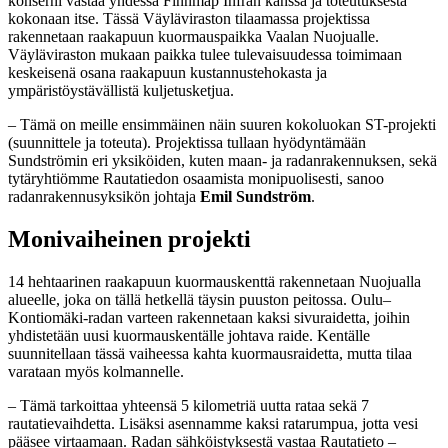
konserni vastaa yhdessä Finnmap Infran kanssa ja toteutuksesta
kokonaan itse. Tässä Väyläviraston tilaamassa projektissa
rakennetaan raakapuun kuormauspaikka Vaalan Nuojualle.
Väyläviraston mukaan paikka tulee tulevaisuudessa toimimaan
keskeisenä osana raakapuun kustannustehokasta ja
ympäristöystävällistä kuljetusketjua.
– Tämä on meille ensimmäinen näin suuren kokoluokan ST-projekti
(suunnittele ja toteuta). Projektissa tullaan hyödyntämään
Sundströmin eri yksiköiden, kuten maan- ja radanrakennuksen, sekä
tytäryhtiömme Rautatiedon osaamista monipuolisesti, sanoo
radanrakennusyksikön johtaja
Emil Sundström
.
Monivaiheinen projekti
14 hehtaarinen raakapuun kuormauskenttä rakennetaan Nuojualla
alueelle, joka on tällä hetkellä täysin puuston peitossa. Oulu–
Kontiomäki-radan varteen rakennetaan kaksi sivuraidetta, joihin
yhdistetään uusi kuormauskentälle johtava raide. Kentälle
suunnitellaan tässä vaiheessa kahta kuormausraidetta, mutta tilaa
varataan myös kolmannelle.
– Tämä tarkoittaa yhteensä 5 kilometriä uutta rataa sekä 7
rautatievaihdetta. Lisäksi asennamme kaksi ratarumpua, jotta vesi
pääsee virtaamaan. Radan sähköistyksestä vastaa Rautatieto –