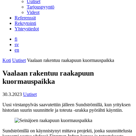
Uutiset
Tarjouspyyntö
Videot
Referenssit
Rekrytointi
Yhteystiedot
fi
sv
en
Koti
Uutiset
Vaalaan rakentuu raakapuun kuormauspaikka
Vaalaan rakentuu raakapuun
kuormauspaikka
30.3.2023
Uutiset
Uusi virstanpylväs saavutettiin jälleen Sundströmillä, kun yrityksen
historian suurin suunnittele ja toteuta -urakka pyörähti käyntiin.
Sundströmillä on käynnistynyt mittava projekti, jonka suunnittelusta