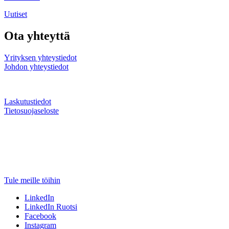
Uutiset
Ota yhteyttä
Yrityksen yhteystiedot
Johdon yhteystiedot
Laskutustiedot
Tietosuojaseloste
Tule meille töihin
LinkedIn
LinkedIn Ruotsi
Facebook
Instagram