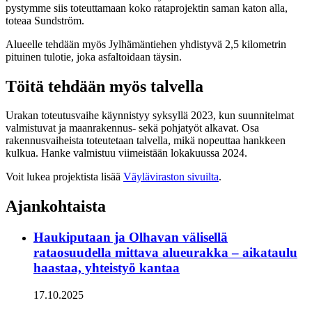
pystymme siis toteuttamaan koko rataprojektin saman katon alla,
toteaa Sundström.
Alueelle tehdään myös Jylhämäntiehen yhdistyvä 2,5 kilometrin
pituinen tulotie, joka asfaltoidaan täysin.
Töitä tehdään myös talvella
Urakan toteutusvaihe käynnistyy syksyllä 2023, kun suunnitelmat
valmistuvat ja maanrakennus- sekä pohjatyöt alkavat. Osa
rakennusvaiheista toteutetaan talvella, mikä nopeuttaa hankkeen
kulkua. Hanke valmistuu viimeistään lokakuussa 2024.
Voit lukea projektista lisää
Väyläviraston sivuilta
.
Ajankohtaista
Haukiputaan ja Olhavan välisellä
rataosuudella mittava alueurakka – aikataulu
haastaa, yhteistyö kantaa
17.10.2025