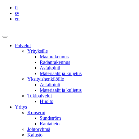
Skip
fi
to
sv
content
en
Sundström
Infra
Päävalikko
Palvelut
Yrityksille
Maanrakennus
Radanrakennus
Asfaltointi
Materiaalit ja kuljetus
Yksityishenkilöille
Asfaltointi
Materiaalit ja kuljetus
Tukipalvelut
Huolto
Yritys
Konserni
Sundström
Rautatieto
Johtoryhmä
Kalusto