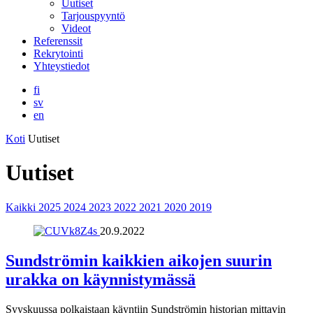
Uutiset
Tarjouspyyntö
Videot
Referenssit
Rekrytointi
Yhteystiedot
fi
sv
en
Koti
Uutiset
Uutiset
Kaikki
2025
2024
2023
2022
2021
2020
2019
20.9.2022
Sundströmin kaikkien aikojen suurin
urakka on käynnistymässä
Syyskuussa polkaistaan käyntiin Sundströmin historian mittavin