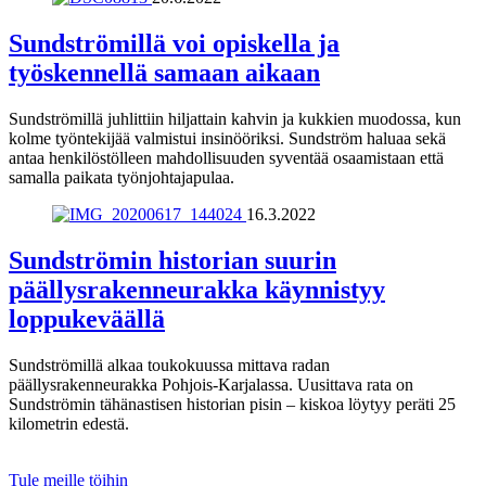
Sundströmillä voi opiskella ja
työskennellä samaan aikaan
Sundströmillä juhlittiin hiljattain kahvin ja kukkien muodossa, kun
kolme työntekijää valmistui insinööriksi. Sundström haluaa sekä
antaa henkilöstölleen mahdollisuuden syventää osaamistaan että
samalla paikata työnjohtajapulaa.
16.3.2022
Sundströmin historian suurin
päällysrakenneurakka käynnistyy
loppukeväällä
Sundströmillä alkaa toukokuussa mittava radan
päällysrakenneurakka Pohjois-Karjalassa. Uusittava rata on
Sundströmin tähänastisen historian pisin – kiskoa löytyy peräti 25
kilometrin edestä.
Sundström
Infra
Tule meille töihin