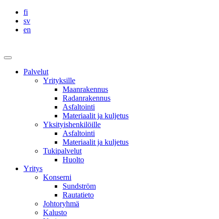
Skip
fi
to
sv
content
en
Sundström
Infra
Päävalikko
Palvelut
Yrityksille
Maanrakennus
Radanrakennus
Asfaltointi
Materiaalit ja kuljetus
Yksityishenkilöille
Asfaltointi
Materiaalit ja kuljetus
Tukipalvelut
Huolto
Yritys
Konserni
Sundström
Rautatieto
Johtoryhmä
Kalusto