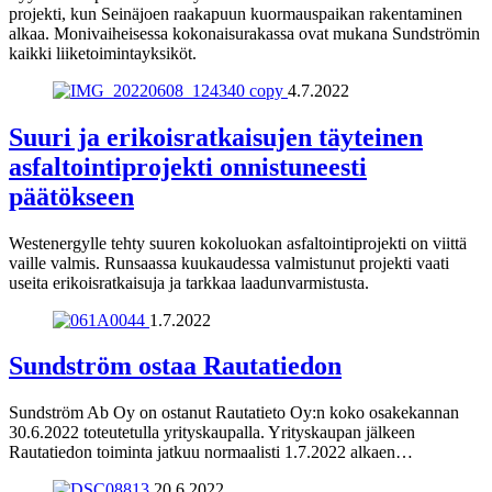
projekti, kun Seinäjoen raakapuun kuormauspaikan rakentaminen
alkaa. Monivaiheisessa kokonaisurakassa ovat mukana Sundströmin
kaikki liiketoimintayksiköt.
4.7.2022
Suuri ja erikoisratkaisujen täyteinen
asfaltointiprojekti onnistuneesti
päätökseen
Westenergylle tehty suuren kokoluokan asfaltointiprojekti on viittä
vaille valmis. Runsaassa kuukaudessa valmistunut projekti vaati
useita erikoisratkaisuja ja tarkkaa laadunvarmistusta.
1.7.2022
Sundström ostaa Rautatiedon
Sundström Ab Oy on ostanut Rautatieto Oy:n koko osakekannan
30.6.2022 toteutetulla yrityskaupalla. Yrityskaupan jälkeen
Rautatiedon toiminta jatkuu normaalisti 1.7.2022 alkaen…
20.6.2022