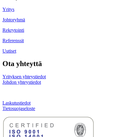
Yritys
Johtoryhmä
Rekrytointi
Referenssit
Uutiset
Ota yhteyttä
Yrityksen yhteystiedot
Johdon yhteystiedot
Laskutustiedot
Tietosuojaseloste