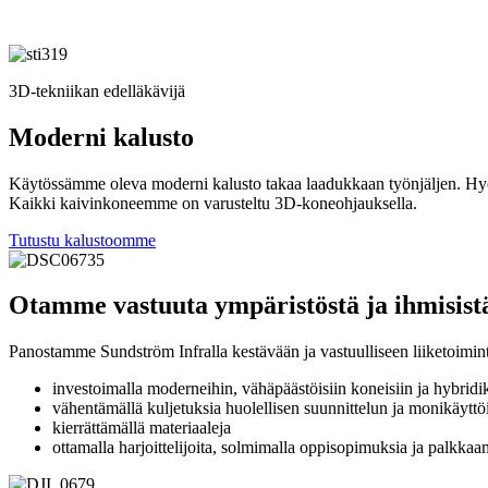
3D-tekniikan edelläkävijä
Moderni kalusto
Käytössämme oleva moderni kalusto takaa laadukkaan työnjäljen. Hy
Kaikki kaivinkoneemme on varusteltu 3D-koneohjauksella.
Tutustu kalustoomme
Otamme vastuuta ympäristöstä ja ihmisist
Panostamme Sundström Infralla kestävään ja vastuulliseen liiketoimin
investoimalla moderneihin, vähäpäästöisiin koneisiin ja hybridi
vähentämällä kuljetuksia huolellisen suunnittelun ja monikäyttö
kierrättämällä materiaaleja
ottamalla harjoittelijoita, solmimalla oppisopimuksia ja palkkaam