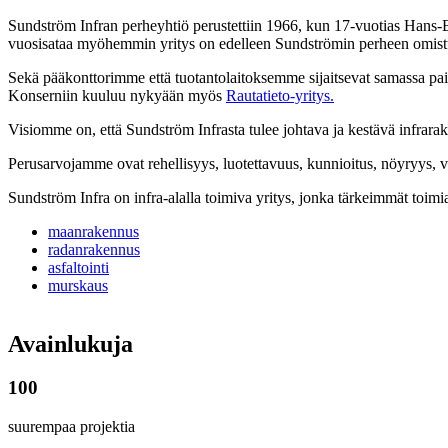
Sundström Infran perheyhtiö perustettiin 1966, kun 17-vuotias Hans-Eri
vuosisataa myöhemmin yritys on edelleen Sundströmin perheen omist
Sekä pääkonttorimme että tuotantolaitoksemme sijaitsevat samassa pai
Konserniin kuuluu nykyään myös
Rautatieto-yritys.
Visiomme on, että Sundström Infrasta tulee johtava ja kestävä infrarak
Perusarvojamme ovat rehellisyys, luotettavuus, kunnioitus, nöyryys, v
Sundström Infra on infra-alalla toimiva yritys, jonka tärkeimmät toimia
maanrakennus
radanrakennus
asfaltointi
murskaus
Avainlukuja
100
suurempaa projektia