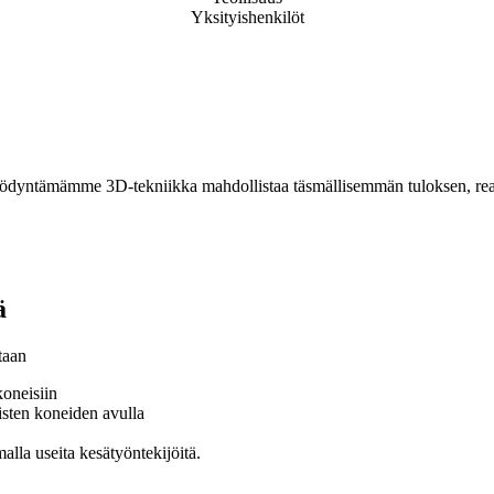
Yksityishenkilöt
ödyntämämme 3D-tekniikka mahdollistaa täsmällisemmän tuloksen, reaa
ä
taan
koneisiin
isten koneiden avulla
alla useita kesätyöntekijöitä.