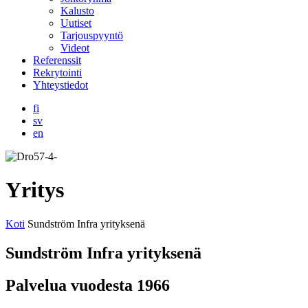
Kalusto
Uutiset
Tarjouspyyntö
Videot
Referenssit
Rekrytointi
Yhteystiedot
fi
sv
en
Yritys
Koti
Sundström Infra yrityksenä
Sundström Infra yrityksenä
Palvelua vuodesta 1966