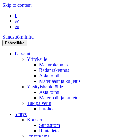
Skip to content
fi
sv
en
Sundström Infra
Päävalikko
Palvelut
Yrityksille
Maanrakennus
Radanrakennus
Asfaltointi
Materiaalit ja kuljetus
Yksityishenkilöille
Asfaltointi
Materiaalit ja kuljetus
Tukipalvelut
Huolto
Yritys
Konserni
Sundström
Rautatieto
Johtoryhmä