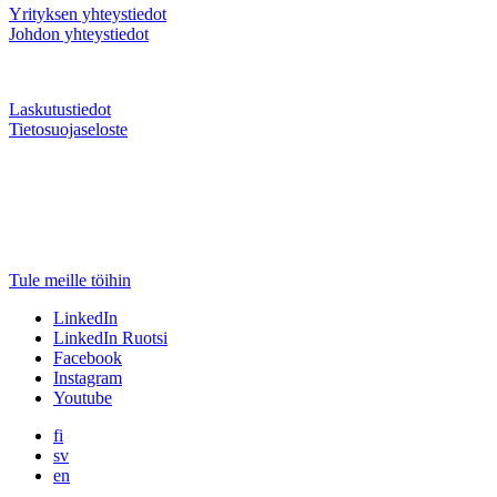
Yrityksen yhteystiedot
Johdon yhteystiedot
Laskutustiedot
Tietosuojaseloste
Tule meille töihin
LinkedIn
LinkedIn Ruotsi
Facebook
Instagram
Youtube
fi
sv
en