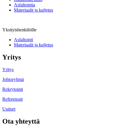
Asfaltointia
Materiaalit ja kuljetus
Yksityishenkilöille
Asfaltointi
Materiaalit ja kuljetus
Yritys
Yritys
Johtoryhmä
Rekrytointi
Referenssit
Uutiset
Ota yhteyttä