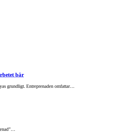
rbetet bär
yas grundligt. Entreprenaden omfattar…
prenad”…