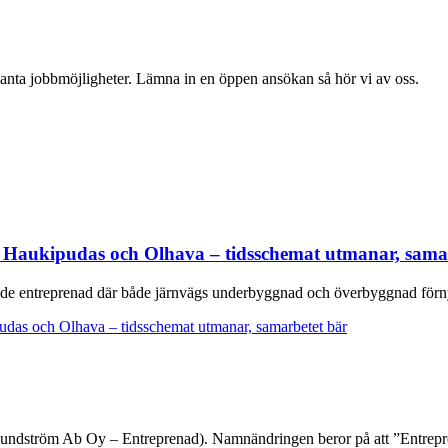
anta jobbmöjligheter. Lämna in en öppen ansökan så hör vi av oss.
 Haukipudas och Olhava – tidsschemat utmanar, sama
de entreprenad där både järnvägs underbyggnad och överbyggnad förn
udas och Olhava – tidsschemat utmanar, samarbetet bär
 Sundström Ab Oy – Entreprenad). Namnändringen beror på att ”Entre