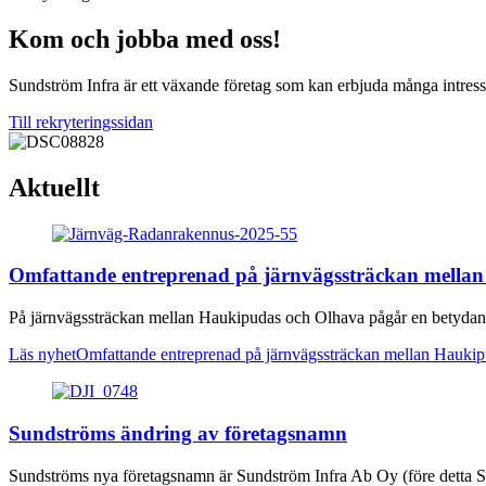
Kom och jobba med oss!
Sundström Infra är ett växande företag som kan erbjuda många intress
Till rekryteringssidan
Aktuellt
Omfattande entreprenad på järnvägssträckan mellan
På järnvägssträckan mellan Haukipudas och Olhava pågår en betydan
Läs nyhet
Omfattande entreprenad på järnvägssträckan mellan Haukip
Sundströms ändring av företagsnamn
Sundströms nya företagsnamn är Sundström Infra Ab Oy (före detta