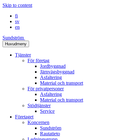
Skip to content
fi
sv
en
Sundström
Huvudmeny
Tjänster
För företag
Jordbyggnad
Järnvägsbyggnad
Asfaltering
Material och transport
För privatpersoner
Asfaltering
Material och transport
Stödtjänster
Service
Företaget
Koncernen
Sundström
Rautatieto
Ledningsgrupp