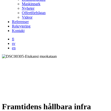
Maskinpark
Nyheter
Offertförfrågan
Videor
Referenser
Rekrytering
Kontakt
fi
sv
en
Framtidens hållbara infra