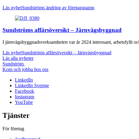
Läs nyhet
Sundströms ändring av företagsnamn
Sundströms affärsöversikt – Järnvägsbyggnad
I järnvägsbyggnadsverksamheten var år 2024 intressant, arbetsfyllt och 
Läs nyhet
Sundströms affärsöversikt – Järnvägsbyggnad
Läs alla nyheter
Sundström
Kom och jobba hos oss
LinkedIn
LinkedIn Sverige
Facebook
Instagram
YouTube
Tjänster
För företag