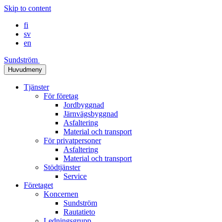
Skip to content
fi
sv
en
Sundström
Huvudmeny
Tjänster
För företag
Jordbyggnad
Järnvägsbyggnad
Asfaltering
Material och transport
För privatpersoner
Asfaltering
Material och transport
Stödtjänster
Service
Företaget
Koncernen
Sundström
Rautatieto
Ledningsgrupp