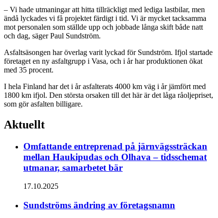
– Vi hade utmaningar att hitta tillräckligt med lediga lastbilar, men
ändå lyckades vi få projektet färdigt i tid. Vi är mycket tacksamma
mot personalen som ställde upp och jobbade långa skift både natt
och dag, säger Paul Sundström.
Asfaltsäsongen har överlag varit lyckad för Sundström. Ifjol startade
företaget en ny asfaltgrupp i Vasa, och i år har produktionen ökat
med 35 procent.
I hela Finland har det i år asfalterats 4000 km väg i år jämfört med
1800 km ifjol. Den största orsaken till det här är det låga råoljepriset,
som gör asfalten billigare.
Aktuellt
Omfattande entreprenad på järnvägssträckan
mellan Haukipudas och Olhava – tidsschemat
utmanar, samarbetet bär
17.10.2025
Sundströms ändring av företagsnamn