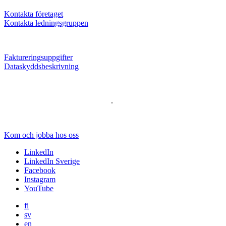
Kontakta företaget
Kontakta ledningsgruppen
Faktureringsuppgifter
Dataskyddsbeskrivning
.
Kom och jobba hos oss
LinkedIn
LinkedIn Sverige
Facebook
Instagram
YouTube
fi
sv
en