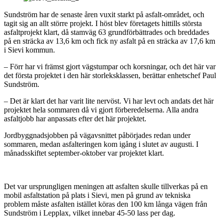
Sundström har de senaste åren vuxit starkt på asfalt-området, och
tagit sig an allt större projekt. I höst blev företagets hittills största
asfaltprojekt klart, då stamväg 63 grundförbättrades och breddades
på en sträcka av 13,6 km och fick ny asfalt på en sträcka av 17,6 km
i Sievi kommun.
– Förr har vi främst gjort vägstumpar och korsningar, och det här var
det första projektet i den här storleksklassen, berättar enhetschef Paul
Sundström.
– Det är klart det har varit lite nervöst. Vi har levt och andats det här
projektet hela sommaren då vi gjort förberedelserna. Alla andra
asfaltjobb har anpassats efter det här projektet.
Jordbyggnadsjobben på vägavsnittet påbörjades redan under
sommaren, medan asfalteringen kom igång i slutet av augusti. I
månadsskiftet september-oktober var projektet klart.
Det var ursprungligen meningen att asfalten skulle tillverkas på en
mobil asfaltstation på plats i Sievi, men på grund av tekniska
problem måste asfalten istället köras den 100 km långa vägen från
Sundström i Lepplax, vilket innebar 45-50 lass per dag.