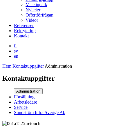
Maskinpark
Nyheter
Offertförfrågan
Videor
Referenser
Rekrytering
Kontakt
fi
sv
en
Hem
Kontaktuppgifter
Administration
Kontaktuppgifter
Administration
Försäljning
Arbetsledare
Service
Sundström Infra Sverige Ab