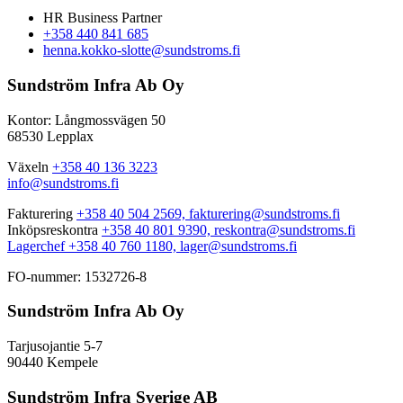
HR Business Partner
+358 440 841 685
henna.kokko-slotte@sundstroms.fi
Sundström Infra Ab Oy
Kontor: Långmossvägen 50
68530 Lepplax
Växeln
+358 40 136 3223
info@sundstroms.fi
Fakturering
+358 40 504 2569,
fakturering@sundstroms.fi
Inköpsreskontra
+358 40 801 9390,
reskontra@sundstroms.fi
Lagerchef +358 40 760 1180,
lager@sundstroms.fi
FO-nummer: 1532726-8
Sundström Infra Ab Oy
Tarjusojantie 5-7
90440 Kempele
Sundström Infra Sverige AB