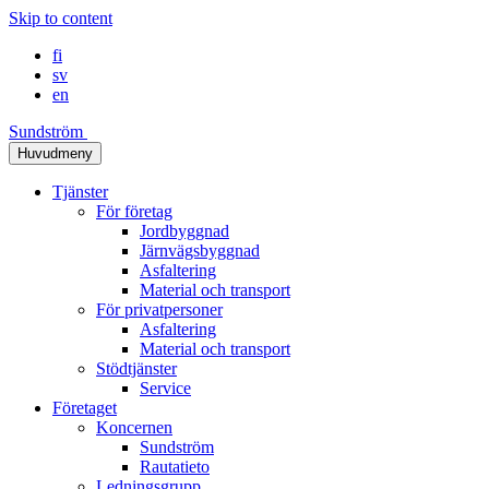
Skip to content
fi
sv
en
Sundström
Huvudmeny
Tjänster
För företag
Jordbyggnad
Järnvägsbyggnad
Asfaltering
Material och transport
För privatpersoner
Asfaltering
Material och transport
Stödtjänster
Service
Företaget
Koncernen
Sundström
Rautatieto
Ledningsgrupp