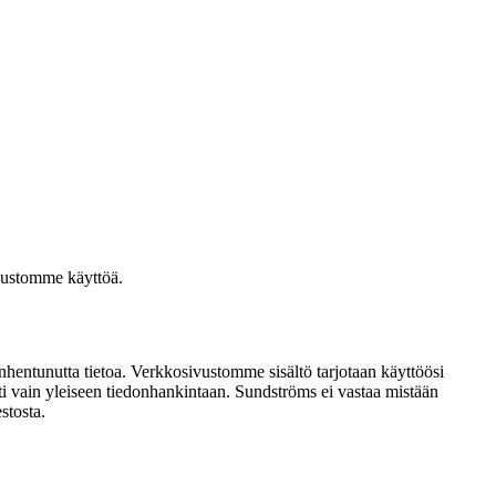
vustomme käyttöä.
vanhentunutta tietoa. Verkkosivustomme sisältö tarjotaan käyttöösi
esti vain yleiseen tiedonhankintaan. Sundströms ei vastaa mistään
stosta.