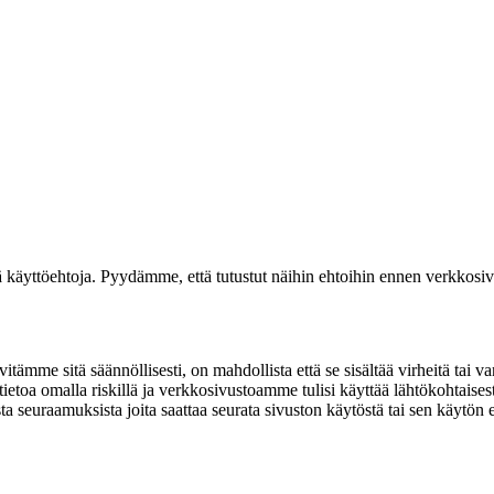
 käyttöehtoja. Pyydämme, että tutustut näihin ehtoihin ennen verkkosi
itämme sitä säännöllisesti, on mahdollista että se sisältää virheitä tai 
ä tietoa omalla riskillä ja verkkosivustoamme tulisi käyttää lähtökohtais
ista seuraamuksista joita saattaa seurata sivuston käytöstä tai sen käytön e