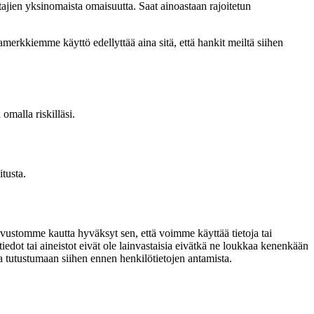
ntajien yksinomaista omaisuutta. Saat ainoastaan rajoitetun
erkkiemme käyttö edellyttää aina sitä, että hankit meiltä siihen
omalla riskilläsi.
tusta.
a sivustomme kautta hyväksyt sen, että voimme käyttää tietoja tai
tiedot tai aineistot eivät ole lainvastaisia eivätkä ne loukkaa kenenkään
 tutustumaan siihen ennen henkilötietojen antamista.