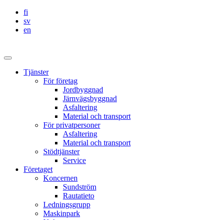
Skip
fi
to
sv
content
en
Sundström
Huvudmeny
Tjänster
För företag
Jordbyggnad
Järnvägsbyggnad
Asfaltering
Material och transport
För privatpersoner
Asfaltering
Material och transport
Stödtjänster
Service
Företaget
Koncernen
Sundström
Rautatieto
Ledningsgrupp
Maskinpark