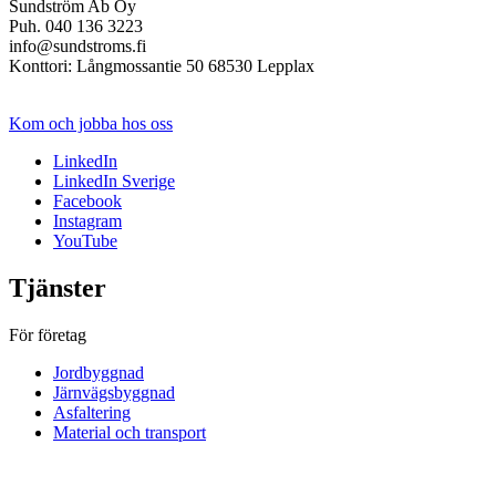
Sundström Ab Oy
Puh. 040 136 3223
info@sundstroms.fi
Konttori: Långmossantie 50 68530 Lepplax
Sundström
Kom och jobba hos oss
LinkedIn
LinkedIn Sverige
Facebook
Instagram
YouTube
Tjänster
För företag
Jordbyggnad
Järnvägsbyggnad
Asfaltering
Material och transport