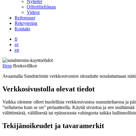
Nyheter
Offertförfrågan
Videor
Referenser
Rekrytering
Kontakt
fi
sv
en
Hem
Bruksvillkor
Avaamalla Sundströmin verkkosivuston sitoudutte noudattamaan näitä
Verkkosivustolla olevat tiedot
Vaikka olemme olleet huolellisia verkkosivustoa suunniteltaessa ja päiv
“sellaisena kuin se on” periaatteella. Käytät sivustoa ja sen sisältämä
välittömästä, välillisestä tai epäsuorasta vahingosta taikka hallinnollis
Tekijänoikeudet ja tavaramerkit