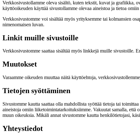
Verkkosivustollamme oleva sisältö, kuten tekstit, kuvat ja grafiikka, o
käyttöoikeuden käyttää sivustollamme olevaa aineistoa ja tietoa omiin 
Verkkosivustomme voi sisältää myös yrityksemme tai kolmansien osapuo
nimenomaisen luvan.
Linkit muille sivustoille
Verkkosivustomme saattaa sisältää myös linkkejä muille sivustoille. Emm
Muutokset
Varaamme oikeuden muuttaa näitä käyttöehtoja, verkkosivustollemme pä
Tietojen syöttäminen
Sivustomme kautta saattaa olla mahdollista syöttää tietoja tai toimittaa
aineistoja omiin liiketoimintatarkoituksiimme. Vakuutat samalla, että ol
muun oikeuksia. Mikäli annat sivustomme kautta henkilötietojasi, käs
Yhteystiedot