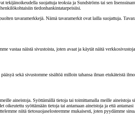
vat tekijänoikeudella suojattuja teoksia ja Sundströms tai sen lisenssina
henkilökohtaisiin tiedonhankintatarpeisiisi.
lten tavaramerkkejä. Nämä tavaramerkit ovat lailla suojattuja. Tavaram
e vastaa näistä sivustoista, joten avaat ja käytät näitä verkkosivustoja 
äsyä sekä sivustomme sisältöä milloin tahansa ilman etukäteistä ilmoi
 meille aineistoja. Syöttämällä tietoja tai toimittamalla meille aineistoj
et oikeutettu syöttämään tietoja tai antamaan aineistoja ja että antamasi 
ittelemme niitä tietosuojaselosteemme mukaisesti, joten pyydämme sinua