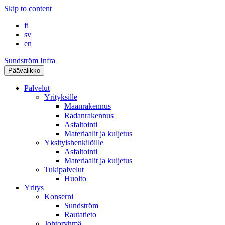
Skip to content
fi
sv
en
Sundström Infra
Päävalikko
Palvelut
Yrityksille
Maanrakennus
Radanrakennus
Asfaltointi
Materiaalit ja kuljetus
Yksityishenkilöille
Asfaltointi
Materiaalit ja kuljetus
Tukipalvelut
Huolto
Yritys
Konserni
Sundström
Rautatieto
Johtoryhmä