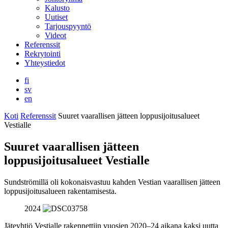
Kalusto
Uutiset
Tarjouspyyntö
Videot
Referenssit
Rekrytointi
Yhteystiedot
fi
sv
en
Koti
Referenssit
Suuret vaarallisen jätteen loppusijoitusalueet
Vestialle
Suuret vaarallisen jätteen
loppusijoitusalueet Vestialle
Sundströmillä oli kokonaisvastuu kahden Vestian vaarallisen jätteen
loppusijoitusalueen rakentamisesta.
2024
Jäteyhtiö Vestialle rakennettiin vuosien 2020–24 aikana kaksi uutta