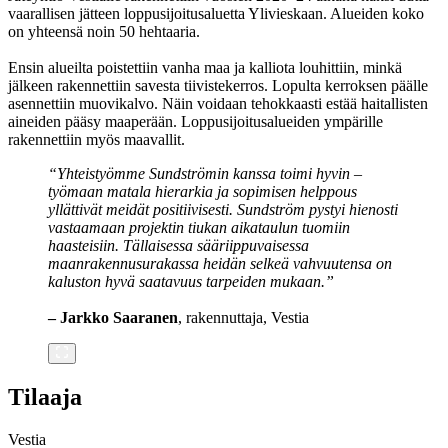
vaarallisen jätteen loppusijoitusaluetta Ylivieskaan. Alueiden koko
on yhteensä noin 50 hehtaaria.
Ensin alueilta poistettiin vanha maa ja kalliota louhittiin, minkä
jälkeen rakennettiin savesta tiivistekerros. Lopulta kerroksen päälle
asennettiin muovikalvo. Näin voidaan tehokkaasti estää haitallisten
aineiden pääsy maaperään. Loppusijoitusalueiden ympärille
rakennettiin myös maavallit.
“Yhteistyömme Sundströmin kanssa toimi hyvin –
työmaan matala hierarkia ja sopimisen helppous
yllättivät meidät positiivisesti. Sundström pystyi hienosti
vastaamaan projektin tiukan aikataulun tuomiin
haasteisiin. Tällaisessa sääriippuvaisessa
maanrakennusurakassa heidän selkeä vahvuutensa on
kaluston hyvä saatavuus tarpeiden mukaan.”
– Jarkko Saaranen
, rakennuttaja, Vestia
Tilaaja
Vestia