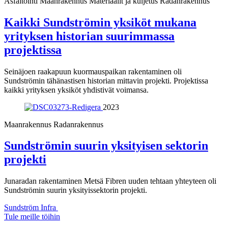
Asfaltointi
Maanrakennus
Materiaalit ja kuljetus
Radanrakennus
Kaikki Sundströmin yksiköt mukana
yrityksen historian suurimmassa
projektissa
Seinäjoen raakapuun kuormauspaikan rakentaminen oli
Sundströmin tähänastisen historian mittavin projekti. Projektissa
kaikki yrityksen yksiköt yhdistivät voimansa.
2023
Maanrakennus
Radanrakennus
Sundströmin suurin yksityisen sektorin
projekti
Junaradan rakentaminen Metsä Fibren uuden tehtaan yhteyteen oli
Sundströmin suurin yksityissektorin projekti.
Sundström Infra
Tule meille töihin